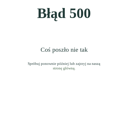
Błąd
500
Coś poszło nie tak
stronę główną
.