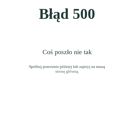
Błąd
500
Coś poszło nie tak
stronę główną
.