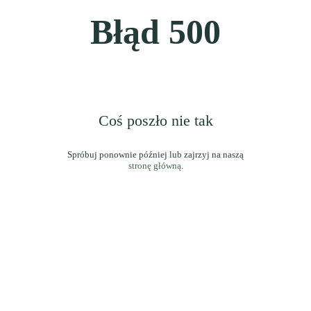
Błąd
500
Coś poszło nie tak
stronę główną
.