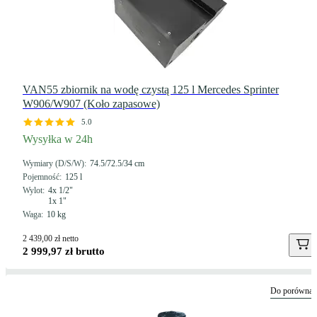
VAN55 zbiornik na wodę czystą 125 l Mercedes Sprinter
W906/W907 (Koło zapasowe)
5.0
Wysyłka w 24h
Wymiary (D/S/W)
74.5/72.5/34 cm
Pojemność
125 l
Wylot
4x 1/2"
1x 1"
Waga
10 kg
2 439,00 zł netto
2 999,97 zł brutto
Do porównan